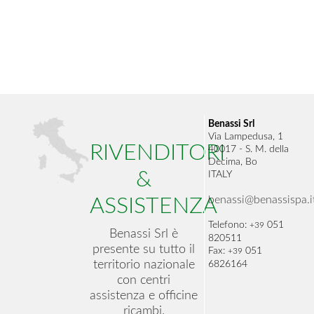
Benassi Srl
Via Lampedusa, 1
RIVENDITORI
40017 - S. M. della
Decima, Bo
&
ITALY
benassi@benassispa.i
ASSISTENZA
Telefono:
051
+39
Benassi Srl è
820511
presente su tutto il
Fax:
051
+39
territorio nazionale
6826164
con centri
assistenza e officine
ricambi.