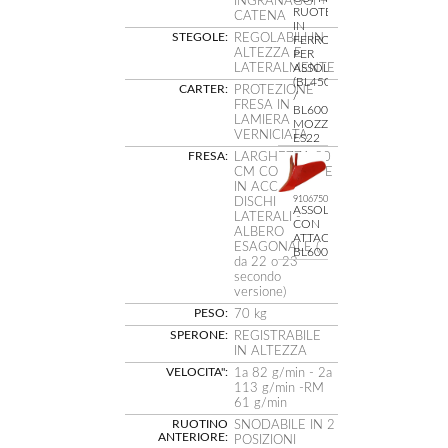
INGRANAGGI +
RUOTE
CATENA
IN
STEGOLE:
REGOLABILI IN
FERRO
ALTEZZA E
PER
ASSOLCATURA
LATERALMENTE
(BL450
CARTER:
PROTEZIONE
/
FRESA IN
BL6000)
LAMIERA
MOZZO
VERNICIATA
ES22
FRESA:
LARGHEZZA 80
CM CON ZAPPE
IN ACCIAIO E
91067500
DISCHI
ASSOLCATORE
LATERALI -
CON
ALBERO
ATTACCO
ESAGONALE (
BL6000
da 22 o 23
secondo
versione)
PESO:
70 kg
SPERONE:
REGISTRABILE
IN ALTEZZA
VELOCITA":
1a 82 g/min - 2a
113 g/min -RM
61 g/min
RUOTINO
SNODABILE IN 2
ANTERIORE:
POSIZIONI