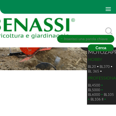
MOTOZAPP
HOBBY
•
•
BL20
BL370
•
BL 365
PROFESSIONA
•
BL4500
•
BL5000
•
BL6000
BL105
•
•
BL106 II