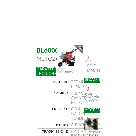
BL6000
MOTOZAPPATRICE
USO E
CARATTERISTICHE
MANUTENZIONE
Zoom
TECNICHE
RICAMBI
MOTORE:
TERMICO A
BENZINA
CAMBIO:
A 2 MARCE
RICAMBI
AVANTI + 1
BL6000
RETRO
FRIZIONE:
CON
ACCESSORI
GALOPPINO
TENDICINGHIA
FILTRO:
A BAGNO OLIO
TRASMISSIONE:
CINGHIA +
97066500
COPPIA