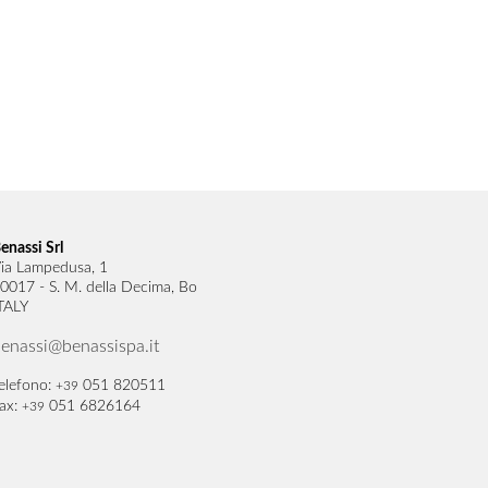
enassi Srl
ia Lampedusa, 1
0017 - S. M. della Decima, Bo
TALY
enassi@benassispa.it
elefono:
051 820511
+39
ax:
051 6826164
+39