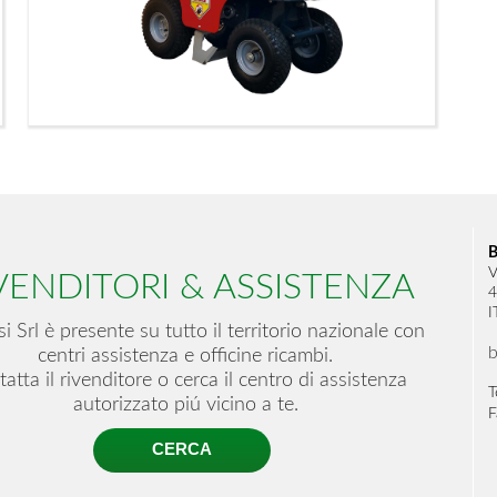
B
V
VENDITORI & ASSISTENZA
4
I
i Srl è presente su tutto il territorio nazionale con
b
centri assistenza e officine ricambi.
atta il rivenditore o cerca il centro di assistenza
T
autorizzato piú vicino a te.
F
CERCA