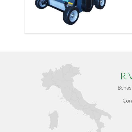
RI
Benass
Cont