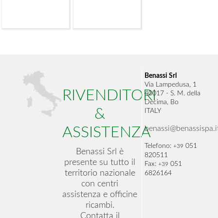
Benassi Srl
Via Lampedusa, 1
RIVENDITORI
40017 - S. M. della
Decima, Bo
&
ITALY
benassi@benassispa.i
ASSISTENZA
Telefono:
051
+39
Benassi Srl è
820511
presente su tutto il
Fax:
051
+39
territorio nazionale
6826164
con centri
assistenza e officine
ricambi.
Contatta il