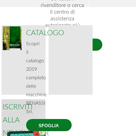
rivenditore o cerca
il centro di
assistenza
autorizzato piú
CATALOGO
vicino a te.
Scopri
CERCA
il
catalogo
2019
completo
delle
macchine
BENASSI
ISCRIVITI
Srl.
ALLA
SFOGLIA
NEWSLETTER