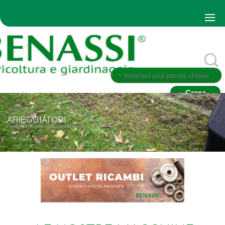
ARIEGGIATORI
Per togliere il feltro/muschio superficiale del prato