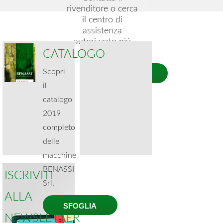
rivenditore o cerca
il centro di
assistenza
autorizzato piú
CATALOGO
vicino a te.
Scopri
CERCA
il
catalogo
2019
completo
delle
macchine
BENASSI
ISCRIVITI
Srl.
ALLA
SFOGLIA
NEWSLETTER