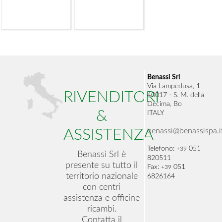
Benassi Srl
Via Lampedusa, 1
RIVENDITORI
40017 - S. M. della
Decima, Bo
&
ITALY
benassi@benassispa.i
ASSISTENZA
Telefono:
051
+39
Benassi Srl è
820511
presente su tutto il
Fax:
051
+39
territorio nazionale
6826164
con centri
assistenza e officine
ricambi.
Contatta il