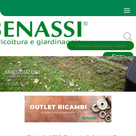
ARIEGGIATORI
Per togliere il feltro/muschio superficiale del prato